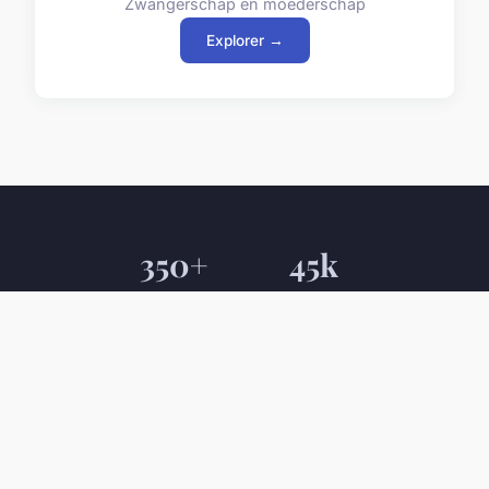
Zwangerschap en moederschap
Explorer →
350+
45k
Artikelen en gidsen
Maandelijkse lezers
120
98%
Gezondheidsthema's
Tevreden bezoekers